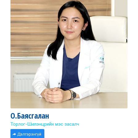
О.Баясгалан
Торлог-Шилэнцрийн мэс засалч
Дэлгэрэнгүй