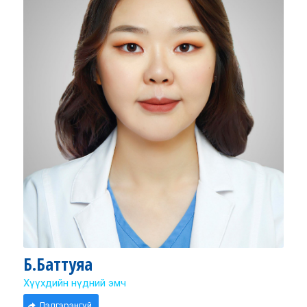
Б.Баттуяа
Хүүхдийн нүдний эмч
Дэлгэрэнгүй