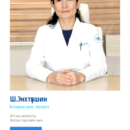
Ш.Энхтүвшин
Болрын мэс засалч
АУ-ны магистр
Ахлах зэргийн эмч