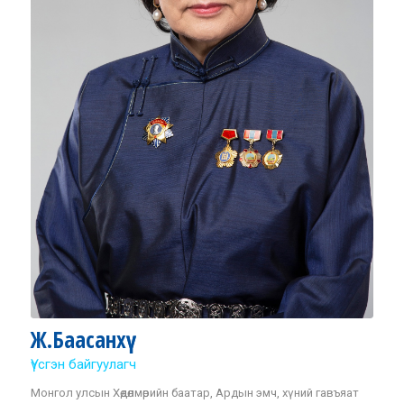
Ж.Баасанхүү
Үүсгэн байгуулагч
Монгол улсын Хөдөлмөрийн баатар, Ардын эмч, хүний гавъяат