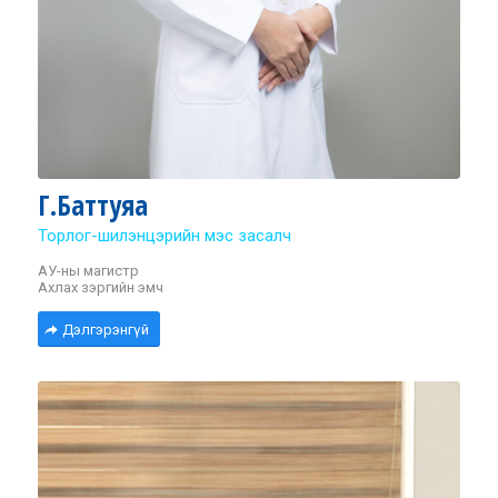
Г.Баттуяа
Торлог-шилэнцэрийн мэс засалч
АУ-ны магистр
Ахлах зэргийн эмч
Дэлгэрэнгүй