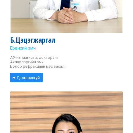
Б.Цэцэгжаргал
Ерөнхий эмч
АУ-ны магистр, докторант
Ахлах зэргийн эмч
Болор рефракцийн мэс засалч
Дэлгэрэнгүй