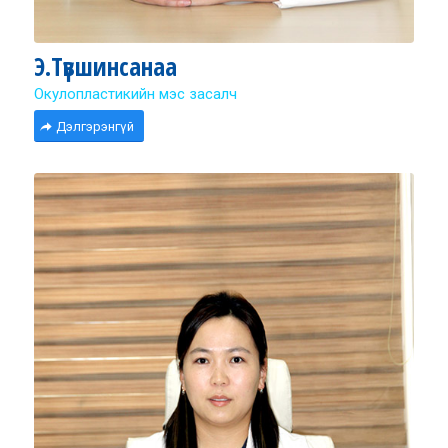
Э.Түвшинсанаа
Окулопластикийн мэс засалч
Дэлгэрэнгүй