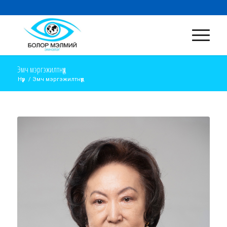
Эмч мэргэжилтнүүд
Нүүр
/
Эмч мэргэжилтнүүд