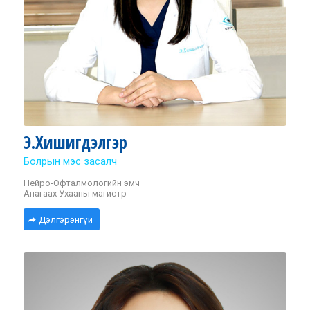
Э.Хишигдэлгэр
Болрын мэс засалч
Нейро-Офталмологийн эмч
Анагаах Ухааны магистр
Дэлгэрэнгүй