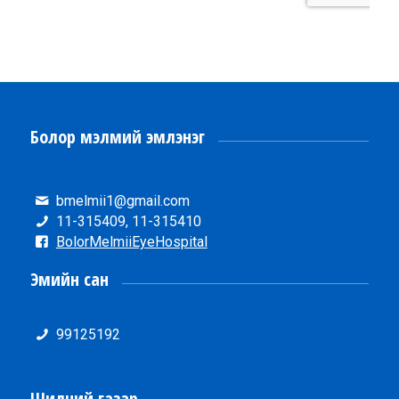
Болор мэлмий эмлэнэг
bmelmii1@gmail.com
11-315409, 11-315410
BolorMelmiiEyeHospital
Эмийн сан
99125192
Шилний газар